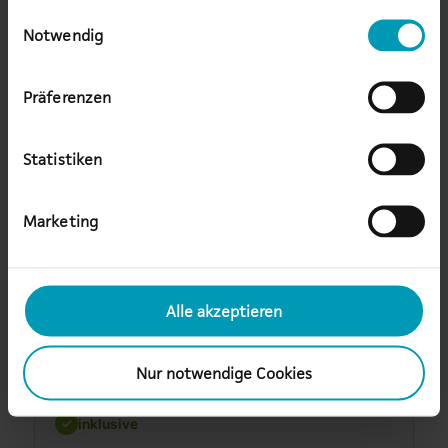
Reaktion auf Standardevents
Einwilligungsauswahl
Notwendig
inklusive
Präferenzen
Betriebsunterstützung
inklusive
Statistiken
Bearbeitung von festgelegten Standard
Changes im Rahmen von Service Requests
Marketing
+
zzgl. Pauschalpreis
Systemüberprüfung
Alle akzeptieren
inklusive
Nur notwendige Cookies
Service Manager
inklusive