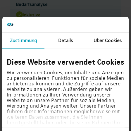
Bedarfsanalyse
inklusive
Transition
Zustimmung
Details
Über Cookies
+
zzgl. Pauschalpreis
Monitoring / Systemüberwachung
Diese Website verwendet Cookies
inklusive
Wir verwenden Cookies, um Inhalte und Anzeigen
zu personalisieren, Funktionen für soziale Medien
Alarmierung
anbieten zu können und die Zugriffe auf unsere
Website zu analysieren. Außerdem geben wir
inklusive
Informationen zu Ihrer Verwendung unserer
Website an unsere Partner für soziale Medien,
Werbung und Analysen weiter. Unsere Partner
Systemaktualisierung
führen diese Informationen möglicherweise mit
weiteren Daten zusammen, die Sie ihnen
inklusive
bereitgestellt haben oder die sie im Rahmen Ihrer
Nutzung der Dienste gesammelt haben.