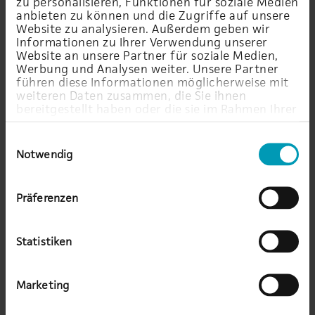
zu personalisieren, Funktionen für soziale Medien
anbieten zu können und die Zugriffe auf unsere
Wir beraten Sie gerne.
Website zu analysieren. Außerdem geben wir
Informationen zu Ihrer Verwendung unserer
Website an unsere Partner für soziale Medien,
Werbung und Analysen weiter. Unsere Partner
führen diese Informationen möglicherweise mit
weiteren Daten zusammen, die Sie ihnen
bereitgestellt haben oder die sie im Rahmen Ihrer
Nutzung der Dienste gesammelt haben.
Einwilligungsauswahl
Notwendig
Präferenzen
Statistiken
Adrian Jopp
Marketing
Product & Alliance Manager Storage