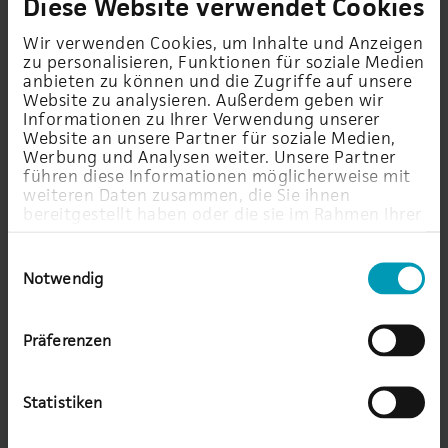
Diese Website verwendet Cookies
Engineer und Andreas Haid, Vertriebsbeauftragter,
alle Advanced UniByte. Sie beleuchten das Thema
Wir verwenden Cookies, um Inhalte und Anzeigen
hinsichtlich größtmöglicher Sicherheit und der
zu personalisieren, Funktionen für soziale Medien
anbieten zu können und die Zugriffe auf unsere
Backup-Software von Veeam und Commvault.
Website zu analysieren. Außerdem geben wir
Informationen zu Ihrer Verwendung unserer
Hier
erfahren Sie mehr über die Backup-Lösungen
Website an unsere Partner für soziale Medien,
Werbung und Analysen weiter. Unsere Partner
der AU.
führen diese Informationen möglicherweise mit
weiteren Daten zusammen, die Sie ihnen
Bei
Spotify
anhören
|
Bei
Apple Music
anhören
bereitgestellt haben oder die sie im Rahmen Ihrer
Nutzung der Dienste gesammelt haben.
Einwilligungsauswahl
Notwendig
Um diese Folge zu hören, bitte
Marketing-Cookies
Präferenzen
akzeptieren.
Statistiken