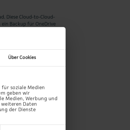
ud. Diese Cloud-to-Cloud-
ch ein Backup für OneDrive
s-Chat sichern möchten - mit
Über Cookies
 für soziale Medien
dem geben wir
iale Medien, Werbung und
t weiteren Daten
ung der Dienste