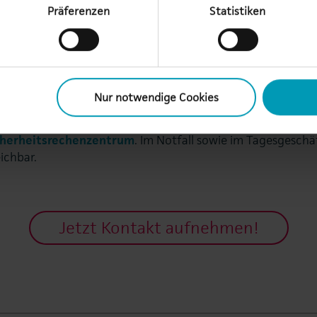
Präferenzen
Statistiken
5 Backup as a Service in der AU-Cloud
Nur notwendige Cookies
en den Backup-Betrieb Ihrer M365­-Daten sowie die Speich
herheitsrechenzentrum
. Im Notfall sowie im Tagesgeschä
eichbar.
Jetzt Kontakt aufnehmen!