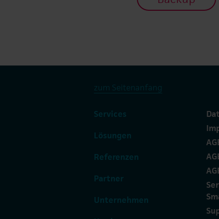
zum Seitenanfang
Services
Da
Im
Lösungen
AG
AGB
Referenzen
AG
Partner
Se
Sm
Unternehmen
Sup