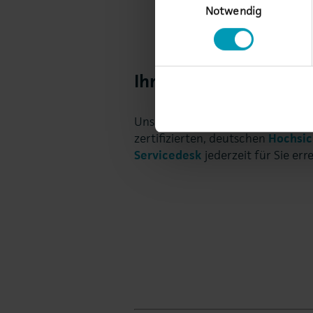
Notwendig
Ihre Vorteile mit M36
Unsere Experten der AU übernehm
zertifizierten, deutschen
Hochsic
Servicedesk
jederzeit für Sie err