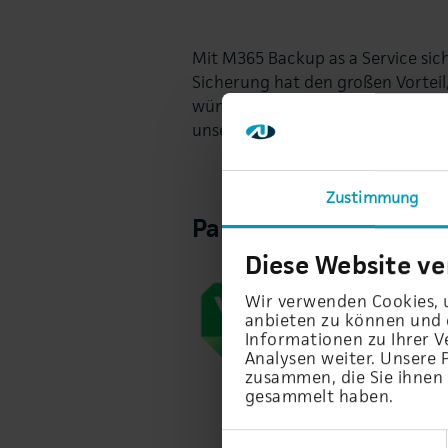
Mit M365 Backup as a Service sic
Sicherung hat den großen Vorteil, 
wünschen, Daten aus den Bereich
unserem M365 Backup ist all das
Zustimmung
Partnerstatus
Diese Website v
Wir verwenden Cookies, u
anbieten zu können und d
Informationen zu Ihrer 
Analysen weiter. Unsere 
zusammen, die Sie ihnen 
gesammelt haben.
Einwilligungsauswahl