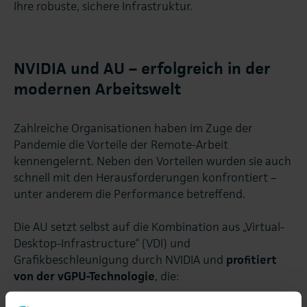
Ihre robuste, sichere Infrastruktur.
NVIDIA und AU – erfolgreich in der
modernen Arbeitswelt
Zahlreiche Organisationen haben im Zuge der
Pandemie die Vorteile der Remote-Arbeit
kennengelernt. Neben den Vorteilen wurden sie auch
schnell mit den Herausforderungen konfrontiert –
unter anderem die Performance betreffend.
Die AU setzt selbst auf die Kombination aus „Virtual-
Desktop-Infrastructure“ (VDI) und
Grafikbeschleunigung durch NVIDIA und
profitiert
von der vGPU-Technologie
, die: