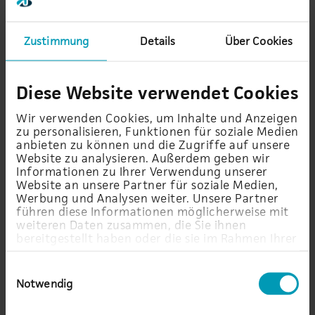
CAD über VDI performant abbildet
teure Workstations ersetzt und Arbeiten von
Zustimmung
Details
Über Cookies
überall und beinahe jedem Gerät ermöglicht
CPU-Ressourcen einspart
eine bessere User Experience garantiert
Diese Website verwendet Cookies
Wir verwenden Cookies, um Inhalte und Anzeigen
zu personalisieren, Funktionen für soziale Medien
anbieten zu können und die Zugriffe auf unsere
Die AU-Mehrwerte mit NVIDIA
Website zu analysieren. Außerdem geben wir
Informationen zu Ihrer Verwendung unserer
Website an unsere Partner für soziale Medien,
Proof-of-Concept (POC) mit der
VDI-Rollbox
Werbung und Analysen weiter. Unsere Partner
führen diese Informationen möglicherweise mit
Helpdesk 24x7 besetzt mit den AU-Experten
weiteren Daten zusammen, die Sie ihnen
tiefe Expertise, jahrelange Erfahrung und
bereitgestellt haben oder die sie im Rahmen Ihrer
spezielles Know-how in Virtualisierungsprojekten
Nutzung der Dienste gesammelt haben.
Einwilligungsauswahl
Notwendig