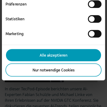
#33 TecPod: AI-Einblicke von der
Präferenzen
NVIDIA GTC
Statistiken
Marketing
Alle akzeptieren
Nur notwendige Cookies
In dieser TecPod-Episode berichten unsere AI-
Experten Fabian Schülzle und Michael Linke von
ihren Erlebnissen auf der NVIDIA GTC Konferenz. Sie
diskutieren die neuesten AI-Trends, teilen persönliche