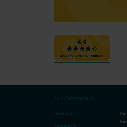
zum Seitenanfang
Services
Da
Im
Lösungen