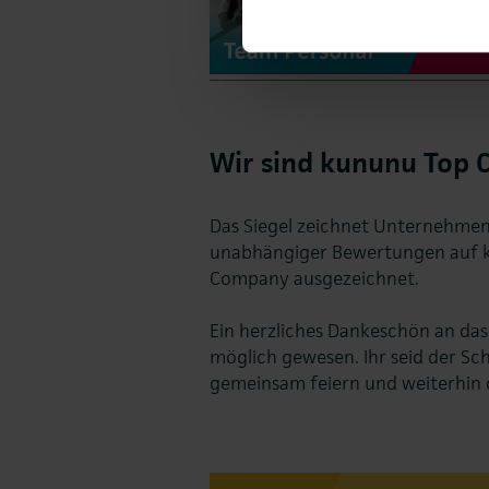
Wir sind kununu Top
Das Siegel zeichnet Unternehmen 
unabhängiger Bewertungen auf ku
Company ausgezeichnet.
Ein herzliches Dankeschön an da
möglich gewesen. Ihr seid der Sch
gemeinsam feiern und weiterhin 