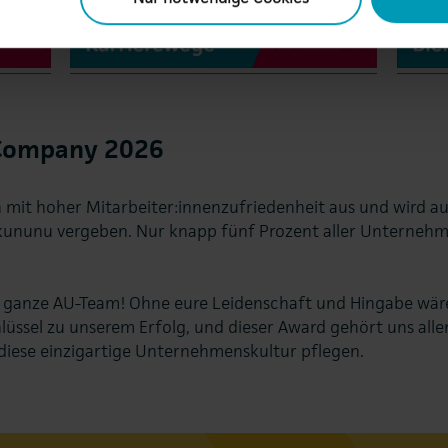
 Company 2026
mit hoher Mitarbeiter:innenzufriedenheit aus und wird aus
nunu vergeben. Nur knapp fünf Prozent aller Unternehme
s ganze AU-Team! Ohne eure Leidenschaft und Hingabe wär
lüssel zu unserem Erfolg, und dieser Award gehört uns allen
diese einzigartige Unternehmenskultur pflegen.