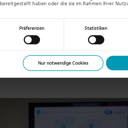
rungen
Projektmanagement. So lernst du die
Bedürf
bereitgestellt haben oder die sie im Rahmen Ihrer Nutz
vielfältigen Prozesse kennen, die
abgest
notwendig sind, um Kunden
zukunf
ganzheitlich zu betreuen und IT-
Präferenzen
Statistiken
Projekte wirtschaftlich erfolgreich
umzusetzen.
Nur notwendige Cookies
um