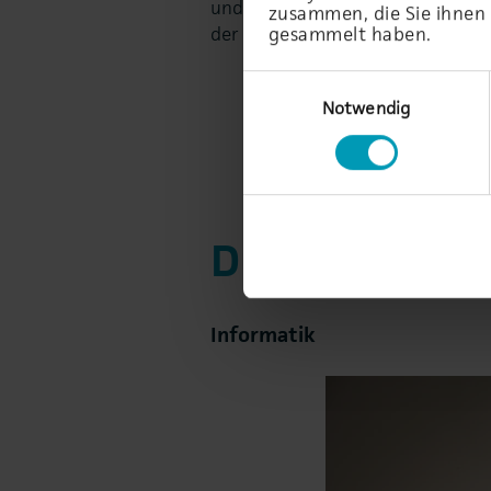
und bestens für die Herausforde
zusammen, die Sie ihnen 
der Zukunft gewappnet.
gesammelt haben.
Einwilligungsauswahl
Notwendig
Duales Studi
Informatik